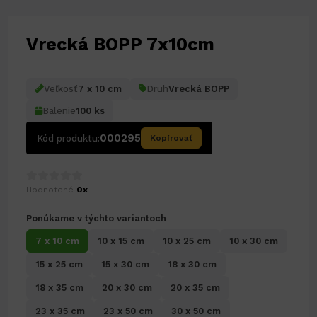
Vrecká BOPP 7x10cm
Veľkosť
7 x 10 cm
Druh
Vrecká BOPP
Balenie
100 ks
000295
Kód produktu:
Kopírovať
Hodnotené
0x
Ponúkame v týchto variantoch
7 x 10 cm
10 x 15 cm
10 x 25 cm
10 x 30 cm
15 x 25 cm
15 x 30 cm
18 x 30 cm
18 x 35 cm
20 x 30 cm
20 x 35 cm
23 x 35 cm
23 x 50 cm
30 x 50 cm