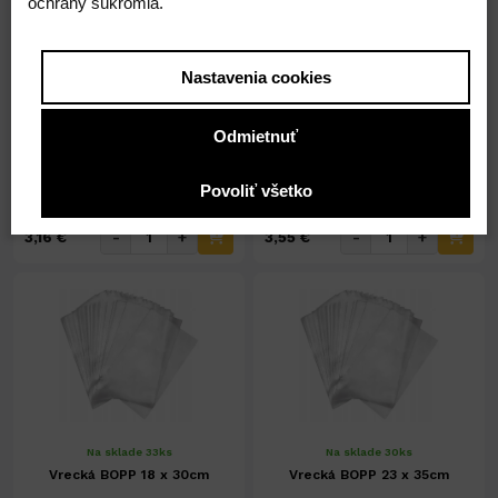
ochrany súkromia.
15 x 25 cm
15 x 30 cm
Vrecká BOPP
100 ks
Vrecká BOPP
100 ks
Nastavenia cookies
Odmietnuť
3,16 €
3,55 €
2,57 € ( bez DPH )
2,89 € ( bez DPH )
Povoliť všetko
-
+
-
+
3,16 €
3,55 €
Na sklade 33ks
Na sklade 30ks
Vrecká BOPP 18 x 30cm
Vrecká BOPP 23 x 35cm