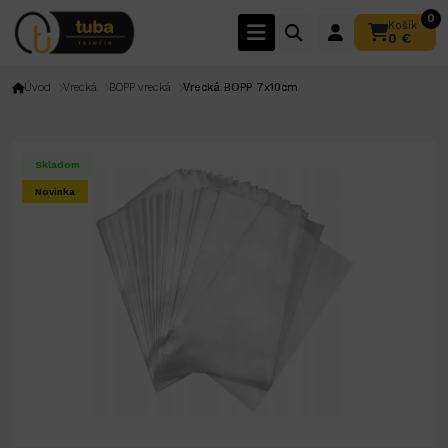
0
Košík
0 €
Úvod
Vrecká
BOPP vrecká
Vrecká BOPP 7x10cm
Skladom
Novinka