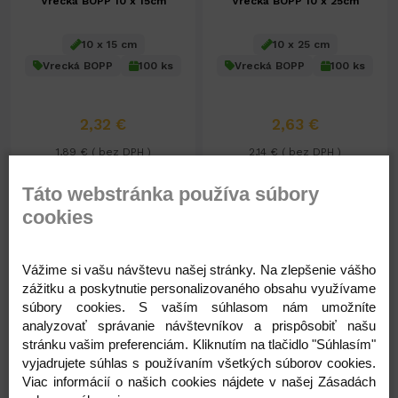
Vrecká BOPP 10 x 15cm
Vrecká BOPP 10 x 25cm
10 x 15 cm
10 x 25 cm
Vrecká BOPP
100 ks
Vrecká BOPP
100 ks
2,32 €
2,63 €
1,89 € ( bez DPH )
2,14 € ( bez DPH )
Táto webstránka používa súbory
-
+
-
+
2,32 €
2,63 €
cookies
Vážime si vašu návštevu našej stránky. Na zlepšenie vášho
zážitku a poskytnutie personalizovaného obsahu využívame
súbory cookies. S vaším súhlasom nám umožníte
analyzovať správanie návštevníkov a prispôsobiť našu
stránku vašim preferenciám. Kliknutím na tlačidlo "Súhlasím"
vyjadrujete súhlas s používaním všetkých súborov cookies.
Na sklade 38ks
Na sklade 63ks
Viac informácií o našich cookies nájdete v našej Zásadách
Vrecká BOPP 15 x 25cm
Vrecká BOPP 15 x 30cm