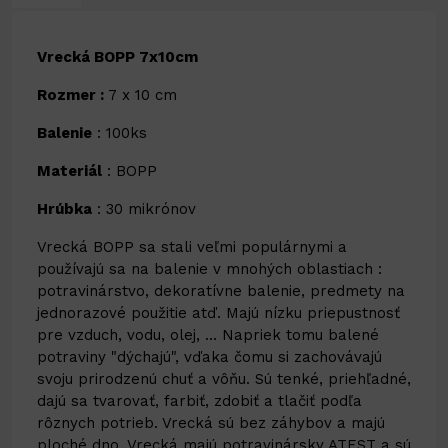
Vrecká BOPP 7x10cm
Rozmer :
7 x 10 cm
Balenie
: 100ks
Materiál
: BOPP
Hrúbka
: 30 mikrónov
Vrecká BOPP sa stali veľmi populárnymi a
používajú sa na balenie v mnohých oblastiach :
potravinárstvo, dekoratívne balenie, predmety na
jednorazové použitie atď. Majú nízku priepustnosť
pre vzduch, vodu, olej, ... Napriek tomu balené
potraviny "dýchajú", vďaka čomu si zachovávajú
svoju prirodzenú chuť a vôňu. Sú tenké, priehľadné,
dajú sa tvarovať, farbiť, zdobiť a tlačiť podľa
rôznych potrieb. Vrecká sú bez záhybov a majú
ploché dno. Vrecká majú potravinársky ATEST a sú