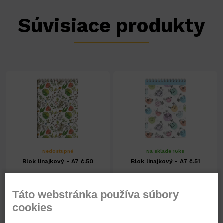
Súvisiace produkty
Nedostupné
Na sklade 16ks
Blok linajkový - A7 č.50
Blok linajkový - A7 č.51
A7
50
A7
51
Táto webstránka používa súbory
cookies