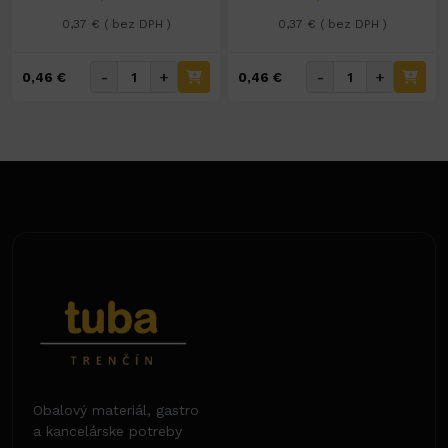
0,37 € ( bez DPH )
0,37 € ( bez DPH )
-
+
-
+
0,46 €
0,46 €
Obalový materiál, gastro
a kancelárske potreby