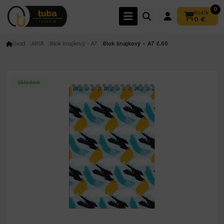
0
Košík
0 €
Úvod
ARIA
Blok linajkový - A7
Blok linajkový - A7 č.60
Skladom