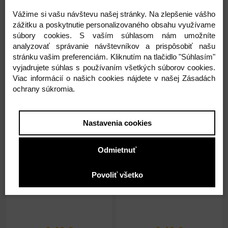
0,46 €
0,46 €
Vážime si vašu návštevu našej stránky. Na zlepšenie vášho
0,37 € ( bez DPH )
0,37 € ( bez DPH )
zážitku a poskytnutie personalizovaného obsahu využívame
súbory cookies. S vaším súhlasom nám umožníte
analyzovať správanie návštevníkov a prispôsobiť našu
-
+
-
+
0,46 €
0,46 €
stránku vašim preferenciám. Kliknutím na tlačidlo "Súhlasím"
vyjadrujete súhlas s používaním všetkých súborov cookies.
Viac informácií o našich cookies nájdete v našej Zásadách
ochrany súkromia.
Nastavenia cookies
Odmietnuť
Na sklade -3ks
Na sklade -6ks
Blok linajkový - A7 č.53
Blok linajkový - A7 č.56
Povoliť všetko
A7
53
A7
56