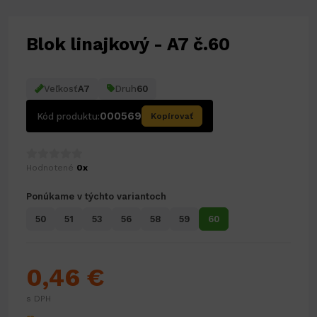
Blok linajkový - A7 č.60
Veľkosť
A7
Druh
60
000569
Kód produktu:
Kopírovať
Hodnotené
0x
Ponúkame v týchto variantoch
50
51
53
56
58
59
60
0,46 €
s DPH