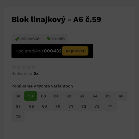
Blok linajkový - A6 č.59
Veľkosť
A6
Druh
59
000432
Kód produktu:
Kopírovať
Hodnotené
0x
Ponúkame v týchto variantoch
58
59
60
61
62
63
64
65
66
67
68
69
70
71
72
73
74
75