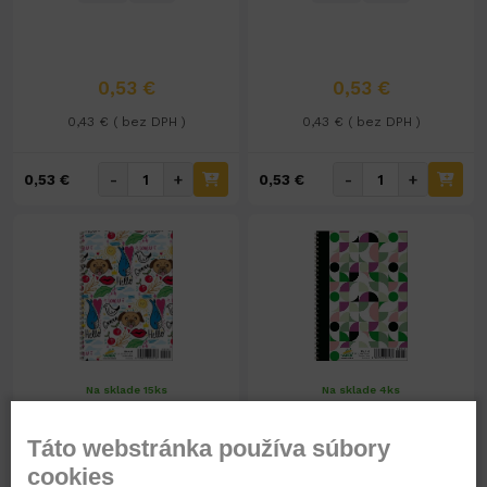
0,53 €
0,53 €
0,43 € ( bez DPH )
0,43 € ( bez DPH )
-
+
-
+
0,53 €
0,53 €
Na sklade 15ks
Na sklade 4ks
Blok linajkový - A6 č.61
Blok linajkový - A6 č.62
Táto webstránka používa súbory
A6
61
A6
62
cookies