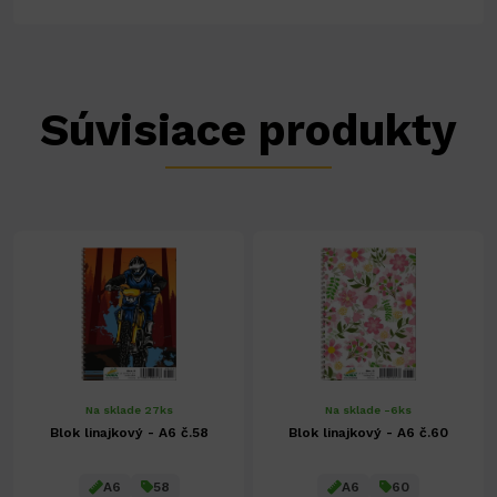
Súvisiace produkty
Na sklade 27ks
Na sklade -6ks
Blok linajkový - A6 č.58
Blok linajkový - A6 č.60
A6
58
A6
60