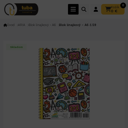
0
Košík
0 €
Úvod
ARIA
Blok linajkový - A6
Blok linajkový - A6 č.59
Skladom