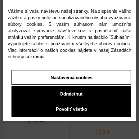
Vážime si vašu návštevu našej stránky. Na zlepšenie vášho
3,09 €
3,09 €
zážitku a poskytnutie personalizovaného obsahu využívame
2,51 € ( bez DPH )
2,51 € ( bez DPH )
súbory cookies. S vaším súhlasom nám umožníte
analyzovať správanie návštevníkov a prispôsobiť našu
stránku vašim preferenciám. Kliknutím na tlačidlo "Súhlasím"
-
+
-
+
3,09 €
3,09 €
vyjadrujete súhlas s používaním všetkých súborov cookies.
Viac informácií o našich cookies nájdete v našej Zásadách
ochrany súkromia.
Nastavenia cookies
Odmietnuť
Na sklade 36ks
Na sklade 9ks
Alpa masážny gél KOSTIHOJ
Pamenol krém 40g
Povoliť všetko
100ml
100 ml
1,73 €