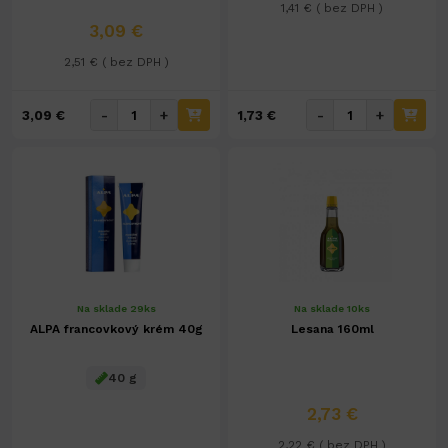
1,41 € ( bez DPH )
3,09 €
2,51 € ( bez DPH )
-
+
-
+
3,09 €
1,73 €
Na sklade 29ks
Na sklade 10ks
ALPA francovkový krém 40g
Lesana 160ml
40 g
2,73 €
2,22 € ( bez DPH )