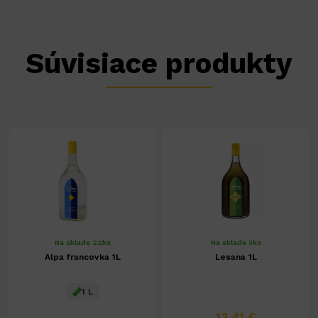
Súvisiace produkty
Na sklade 22ks
Na sklade 3ks
Alpa francovka 1L
Lesana 1L
1 L
13,41 €