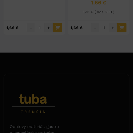
1,66 €
1,35 € ( bez DPH )
-
+
-
+
1,66 €
1,66 €
Obalový materiál, gastro
a kancelárske potreby