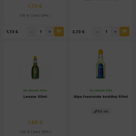
1,73 €
1,41 € ( bez DPH )
-
+
-
+
1,73 €
2,73 €
Na sklade 45ks
Na sklade 31ks
Lesana 60ml
Alpa francovka kostihoj 60ml
60 ml
1,66 €
1,35 € ( bez DPH )